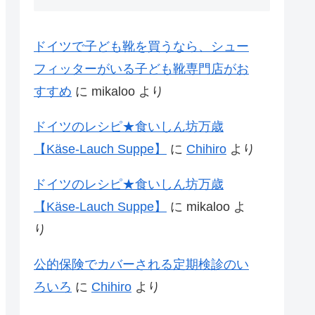
ドイツで子ども靴を買うなら、シュー
フィッターがいる子ども靴専門店がお
すすめ
に
mikaloo
より
ドイツのレシピ★食いしん坊万歳
【Käse-Lauch Suppe】
に
Chihiro
より
ドイツのレシピ★食いしん坊万歳
【Käse-Lauch Suppe】
に
mikaloo
よ
り
公的保険でカバーされる定期検診のい
ろいろ
に
Chihiro
より