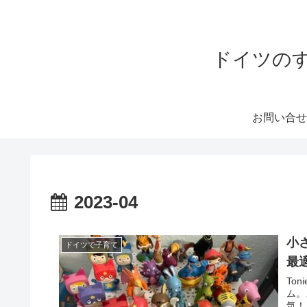
ドイツのすみ
お問い合せ
2023-04
小
ドイツで子育て
最
To
ム。
気！