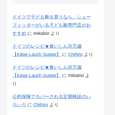
ドイツで子ども靴を買うなら、シュー
フィッターがいる子ども靴専門店がお
すすめ
に
mikaloo
より
ドイツのレシピ★食いしん坊万歳
【Käse-Lauch Suppe】
に
Chihiro
より
ドイツのレシピ★食いしん坊万歳
【Käse-Lauch Suppe】
に
mikaloo
よ
り
公的保険でカバーされる定期検診のい
ろいろ
に
Chihiro
より