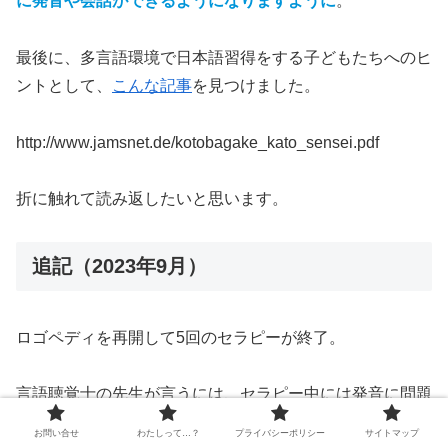
に発音や会話ができるようになりますように
。
最後に、多言語環境で日本語習得をする子どもたちへのヒ
ントとして、
こんな記事
を見つけました。
http://www.jamsnet.de/kotobagake_kato_sensei.pdf
折に触れて読み返したいと思います。
追記（2023年9月）
ロゴペディを再開して5回のセラピーが終了。
言語聴覚士の先生が言うには、セラピー中には発音に問題
は見られなくなっているとのこと。
お問い合せ
わたしって…？
プライバシーポリシー
サイトマップ