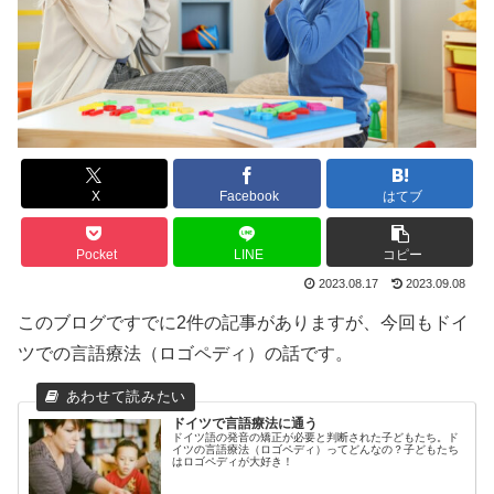
X
Facebook
はてブ
Pocket
LINE
コピー
2023.08.17
2023.09.08
このブログですでに2件の記事がありますが、今回もドイ
ツでの言語療法（ロゴペディ）の話です。
ドイツで言語療法に通う
ドイツ語の発音の矯正が必要と判断された子どもたち。ド
イツの言語療法（ロゴペディ）ってどんなの？子どもたち
はロゴペディが大好き！