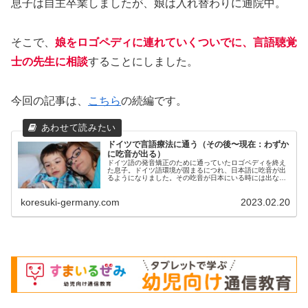
息子は自主卒業しましたが、娘は入れ替わりに通院中。
そこで、
娘をロゴペディに連れていくついでに、言語聴覚
士の先生に相談
することにしました。
今回の記事は、
こちら
の続編です。
ドイツで言語療法に通う（その後〜現在：わずか
に吃音が出る）
ドイツ語の発音矯正のために通っていたロゴペディを終え
た息子。ドイツ語環境が固まるにつれ、日本語に吃音が出
るようになりました。その吃音が日本にいる時には出ない
不思議。
koresuki-germany.com
2023.02.20